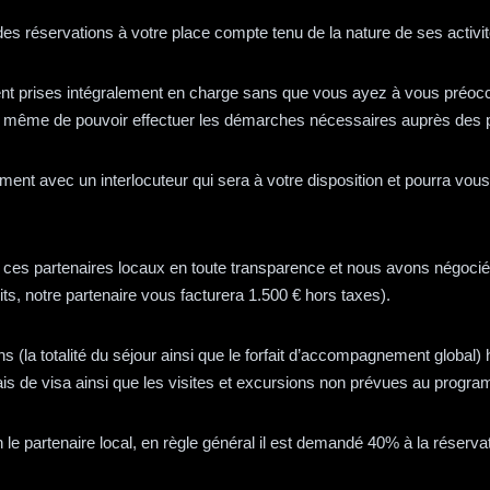
es réservations à votre place compte tenu de la nature de ses activi
ent prises intégralement en charge sans que vous ayez à vous préoc
 à même de pouvoir effectuer les démarches nécessaires auprès des p
t avec un interlocuteur qui sera à votre disposition et pourra vous 
 ces partenaires locaux en toute transparence et nous avons négocié u
ts, notre partenaire vous facturera 1.500 € hors taxes).
s (la totalité du séjour ainsi que le forfait d’accompagnement global
rais de visa ainsi que les visites et excursions non prévues au prog
le partenaire local, en règle général il est demandé 40% à la réserv